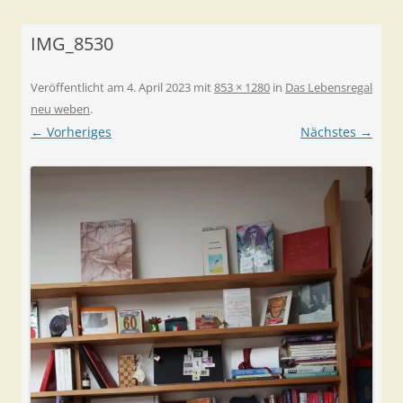
IMG_8530
Veröffentlicht am
4. April 2023
mit
853 × 1280
in
Das Lebensregal
neu weben
.
← Vorheriges
Nächstes →