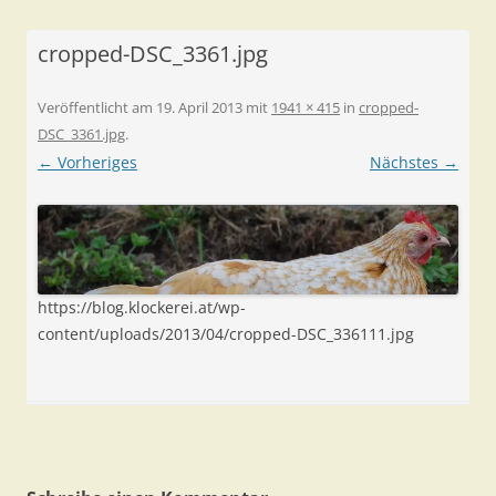
cropped-DSC_3361.jpg
Veröffentlicht am
19. April 2013
mit
1941 × 415
in
cropped-
DSC_3361.jpg
.
← Vorheriges
Nächstes →
https://blog.klockerei.at/wp-
content/uploads/2013/04/cropped-DSC_336111.jpg