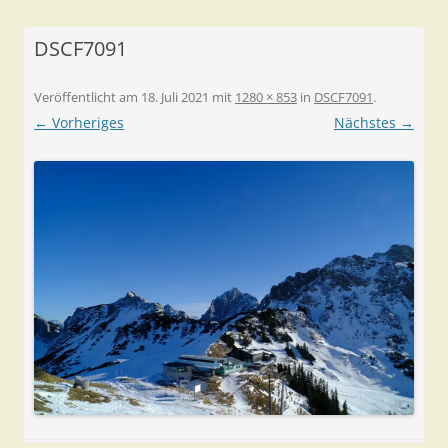
DSCF7091
Veröffentlicht am
18. Juli 2021
mit
1280 × 853
in
DSCF7091
.
← Vorheriges
Nächstes →