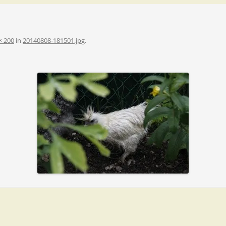
× 200
in
20140808-181501.jpg
.